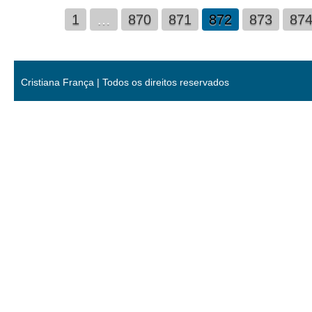
1
…
870
871
872
873
87
Cristiana França | Todos os direitos reservados