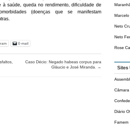
e à saúde, queda no rendimento, dificuldade de
Maranhã
 comorbidades (doenças que se manifestam
Marcelo 
tras.
Neto Cr
Neto Fer
gram
E-mail
Rose Ca
faltos,
Caso Décio: Negado habeas corpus para
Gláucio e José Miranda.
→
Sites
Assembl
Câmara 
Confede
Diário O
Famem