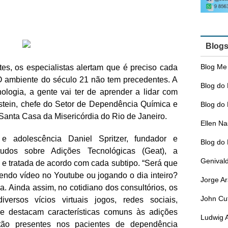
Blog
Blog Me
es, os especialistas alertam que é preciso cada
“O ambiente do século 21 não tem precedentes. A
Blog do 
logia, a gente vai ter de aprender a lidar com
onstein, chefe do Setor de Dependência Química e
Blog do 
Santa Casa da Misericórdia do Rio de Janeiro.
Ellen N
 e adolescência Daniel Spritzer, fundador e
Blog do
dos sobre Adições Tecnológicas (Geat), a
Genival
e tratada de acordo com cada subtipo. “Será que
 vendo vídeo no Youtube ou jogando o dia inteiro?
Jorge A
a. Ainda assim, no cotidiano dos consultórios, os
John Cu
versos vícios virtuais jogos, redes sociais,
ne destacam características comuns às adições
Ludwig 
tão presentes nos pacientes de dependência