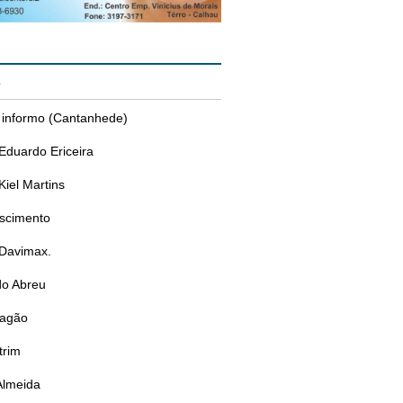
s
 informo (Cantanhede)
Eduardo Ericeira
Kiel Martins
ascimento
 Davimax.
do Abreu
ragão
trim
Almeida