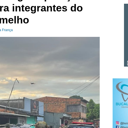
a integrantes do
melho
a França