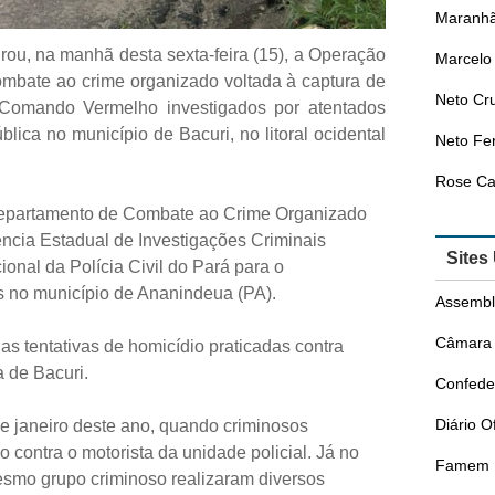
Maranhã
grou, na manhã desta sexta-feira (15), a Operação
Marcelo 
ombate ao crime organizado voltada à captura de
Neto Cr
 Comando Vermelho investigados por atentados
lica no município de Bacuri, no litoral ocidental
Neto Fer
Rose Ca
Departamento de Combate ao Crime Organizado
ncia Estadual de Investigações Criminais
Sites
onal da Polícia Civil do Pará para o
s no município de Ananindeua (PA).
Assembl
Câmara 
s tentativas de homicídio praticadas contra
a de Bacuri.
Confede
Diário O
e janeiro deste ano, quando criminosos
 contra o motorista da unidade policial. Já no
Famem
esmo grupo criminoso realizaram diversos