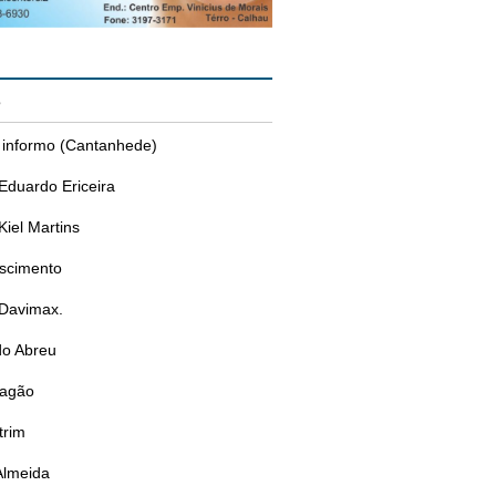
s
 informo (Cantanhede)
Eduardo Ericeira
Kiel Martins
ascimento
 Davimax.
do Abreu
ragão
trim
Almeida