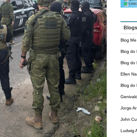
Blog
Blog Me
Blog do 
Blog do 
Ellen N
Blog do
Genival
Jorge A
John Cu
Ludwig 