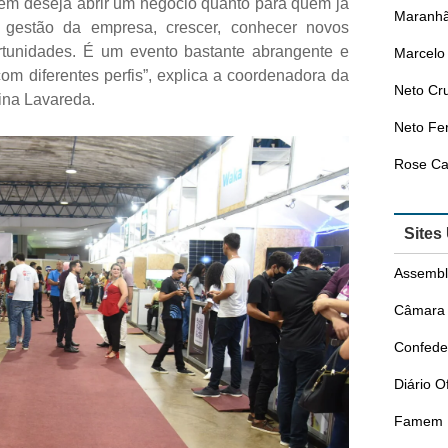
uem deseja abrir um negócio quanto para quem já
Maranhã
gestão da empresa, crescer, conhecer novos
tunidades. É um evento bastante abrangente e
Marcelo 
om diferentes perfis”, explica a coordenadora da
Neto Cr
ina Lavareda.
Neto Fer
Rose Ca
Sites
Assembl
Câmara 
Confede
Diário O
Famem