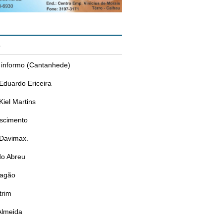
s
 informo (Cantanhede)
Eduardo Ericeira
Kiel Martins
ascimento
 Davimax.
do Abreu
ragão
trim
Almeida