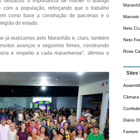
 destacou a importância de manter o diálogo
Maranhã
 com a população, reforçando que o trabalho
em como base a construção de parcerias e o
Marcelo 
região do estado.
Neto Cr
e já realizamos pelo Maranhão e, claro, também
Neto Fer
 muitos avanços e seguimos firmes, construindo
Rose Ca
eria e respeito a cada maranhense”, afirmou o
Sites
Assembl
Câmara 
Confede
Diário O
Famem