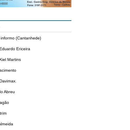
s
 informo (Cantanhede)
Eduardo Ericeira
Kiel Martins
ascimento
 Davimax.
do Abreu
ragão
trim
Almeida