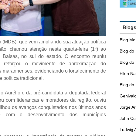
Blog
Blog Me
 (MDB), que vem ampliando sua atuação política
ão, chamou atenção nesta quarta-feira (1º) ao
Blog do 
 Balsas, no sul do estado. O encontro reuniu
Blog do 
s e reforçou o movimento de aproximação do
s maranhenses, evidenciando o fortalecimento de
Ellen N
política tradicional.
Blog do
co Aurélio e da pré-candidata a deputada federal
Genival
gou com lideranças e moradores da região, ouviu
Jorge A
lhou os avanços conquistados nos últimos anos
o com o desenvolvimento dos municípios
John Cu
Ludwig 