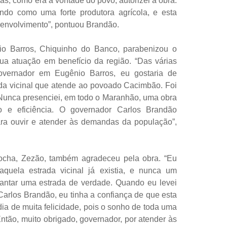
, como era a vontade do povo, autorizei a obra.
ando como uma forte produtora agrícola, e esta
esenvolvimento”, pontuou Brandão.
io Barros, Chiquinho do Banco, parabenizou o
ua atuação em benefício da região. “Das várias
governador em Eugênio Barros, eu gostaria de
da vicinal que atende ao povoado Cacimbão. Foi
 Nunca presenciei, em todo o Maranhão, uma obra
o e eficiência. O governador Carlos Brandão
ra ouvir e atender às demandas da população”,
ocha, Zezão, também agradeceu pela obra. “Eu
quela estrada vicinal já existia, e nunca um
antar uma estrada de verdade. Quando eu levei
arlos Brandão, eu tinha a confiança de que esta
 dia de muita felicidade, pois o sonho de toda uma
ntão, muito obrigado, governador, por atender às