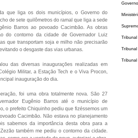
Governo
a que liga os dois municípios, o Governo do
Ministér
ho de sete quilômetros do ramal que liga a sede
Supremo
gênio Barros ao povoado Cacimbão. As obras
ão do contorno da cidade de Governador Luiz
Tribuna
as que transportam soja e milho não precisarão
Tribunal
 evitando o desgaste das vias urbanas.
Tribunal
lou das diversas inaugurações realizadas em
légio Militar, a Estação Tech e o Viva Procon,
ncipal inauguração do dia.
eração, foi uma obra totalmente nova. São 27
vernador Eugênio Barros até o município de
o, o prefeito Chiquinho pediu que fizéssemos um
 povoado Cacimbão. Não estava no planejamento
pois sabemos da importância desta obra para a
o Zezão também me pediu o contorno da cidade.