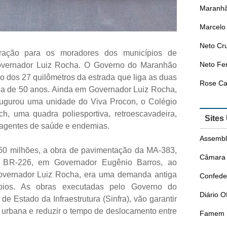
Maranhã
Marcelo 
Neto Cr
ação para os moradores dos municípios de
Neto Fer
overnador Luiz Rocha. O Governo do Maranhão
 dos 27 quilômetros da estrada que liga as duas
Rose Ca
a de 50 anos. Ainda em Governador Luiz Rocha,
ugurou uma unidade do Viva Procon, o Colégio
ch, uma quadra poliesportiva, retroescavadeira,
Sites
 agentes de saúde e endemias.
Assembl
0 milhões, a obra de pavimentação da MA-383,
Câmara 
a BR-226, em Governador Eugênio Barros, ao
vernador Luiz Rocha, era uma demanda antiga
Confede
pios. As obras executadas pelo Governo do
Diário O
e Estado da Infraestrutura (Sinfra), vão garantir
 urbana e reduzir o tempo de deslocamento entre
Famem