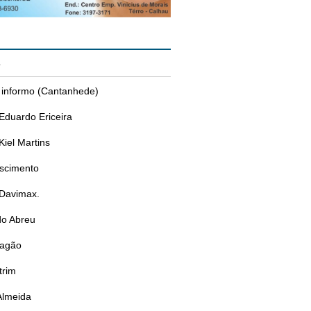
s
 informo (Cantanhede)
Eduardo Ericeira
Kiel Martins
ascimento
 Davimax.
do Abreu
ragão
trim
Almeida