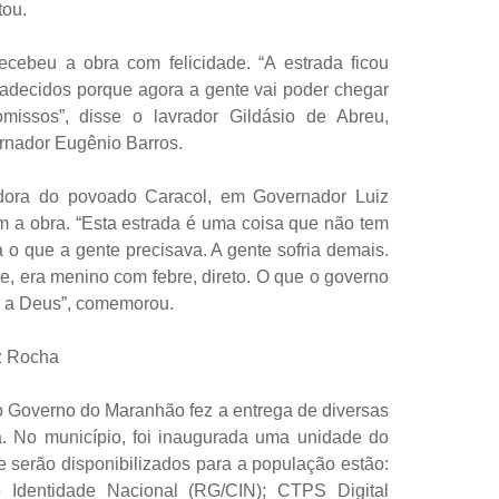
tou.
cebeu a obra com felicidade. “A estrada ficou
adecidos porque agora a gente vai poder chegar
issos”, disse o lavrador Gildásio de Abreu,
rnador Eugênio Barros.
adora do povoado Caracol, em Governador Luiz
m a obra. “Esta estrada é uma coisa que não tem
a o que a gente precisava. A gente sofria demais.
e, era menino com febre, direto. O que o governo
r a Deus”, comemorou.
z Rocha
o Governo do Maranhão fez a entrega de diversas
 No município, foi inaugurada uma unidade do
e serão disponibilizados para a população estão:
 Identidade Nacional (RG/CIN); CTPS Digital