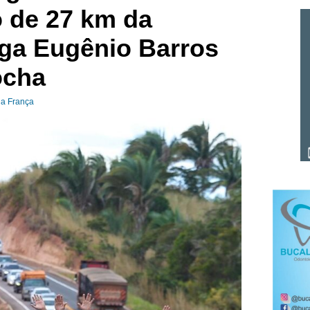
 de 27 km da
iga Eugênio Barros
ocha
na França