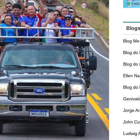
Blog
Blog Me
Blog do 
Blog do 
Ellen N
Blog do
Genival
Jorge A
John Cu
Ludwig 