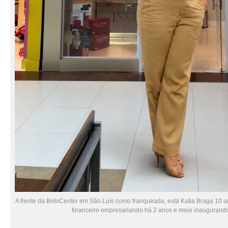
A frente da BotoCenter em São Luís como franqueada, está Katia Braga 10 a
financeiro empresariando há 2 anos e meio inaugurando