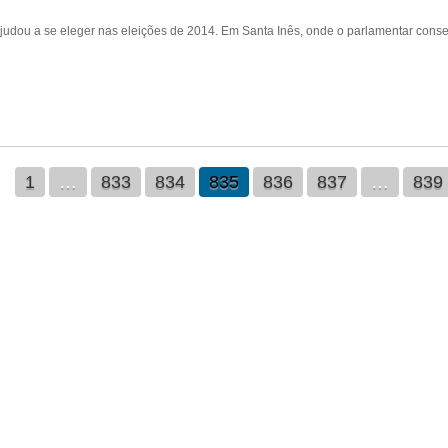
udou a se eleger nas eleições de 2014. Em Santa Inês, onde o parlamentar conse
1
…
833
834
835
836
837
…
839