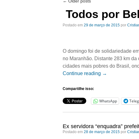
←
Older posts
Todos por Be
Postado em
29 de março de 2015
por
Cristi
O domingo foi de solidariedade em
no Maranhão. Distante 283 km da c
cidades mais pobres do Brasil, o
Continue reading
→
Compartilhe isso:
WhatsApp
Tele
Ex servidora “enquadra” prefei
Postado em
28 de março de 2015
por
Cristi