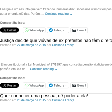
Energia é um assunto que vem trazendo inúmeras discussões nos últimos tempos,
gerar energia elétrica. Porém, …
Continue reading
→
Compartilhe isso:
WhatsApp
Telegram
E-mail
Justiça decide que viúvas de ex-prefeitos não têm direito
Postado em
27 de março de 2015
por
Cristiana França
É inconstitucional a Lei Municipal nº 17/1997, que concedia pensão vitalícia em
pensão vitalícia de …
Continue reading
→
Compartilhe isso:
WhatsApp
Telegram
E-mail
Quer conhecer uma pessoa, dê poder a ela!
Postado em
26 de março de 2015
por
Cristiana França