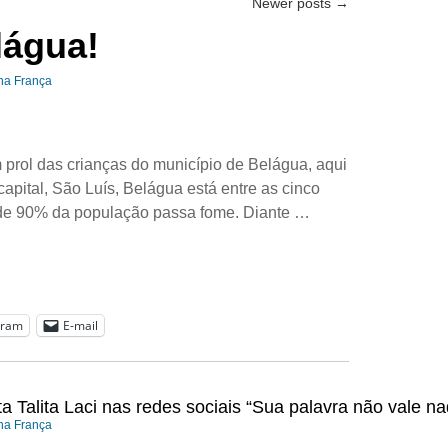
Newer posts
→
lágua!
ana França
 prol das crianças do município de Belágua, aqui
apital, São Luís, Belágua está entre as cinco
nde 90% da população passa fome. Diante …
gram
E-mail
ta Talita Laci nas redes sociais “Sua palavra não vale n
ana França