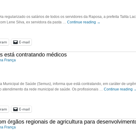
a regularizado os salários de todos os servidores da Raposa, a prefeita Talita L
om Lene Silva, ex servidora da pasta …
Continue reading
→
gram
E-mail
ís está contratando médicos
ana França
ria Municipal de Saúde (Semus), informa que está contratando, em caráter de urgên
o atendimento da rede municipal de saúde. Os profissionais …
Continue reading
gram
E-mail
om órgãos regionais de agricultura para desenvolviment
ana França